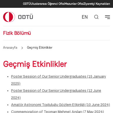
İkincil menü
Ana içeriğe atla
ODTÜ
Uluslararası Öğrenci Ofisi
Mezunlar Ofisi
Ziyaretçi Kaynakları
EN
Fizik Bölümü
Anasayfa
Geçmiş Etkinlikler
Geçmiş Etkinlikler
Poster Session of Our Senior Undergraduates (15 January
2025)
Poster Session of Our Senior Undergraduates (12 June
2024)
Amatör Astronomi Topluluğu Gözlem Etkinliği (10 June 2024)
Commemoration of Teoman Mehmet Arslan (7 May 2024)