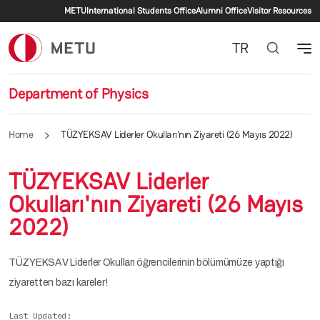
Secondary menu
Skip to main content
METU
International Students Office
Alumni Office
Visitor Resources
TR
Department of Physics
Home
TÜZYEKSAV Liderler Okulları'nın Ziyareti (26 Mayıs 2022)
TÜZYEKSAV Liderler
Okulları'nın Ziyareti (26 Mayıs
2022)
TÜZYEKSAV Liderler Okulları öğrencilerinin bölümümüze yaptığı
ziyaretten bazı kareler!
Last Updated